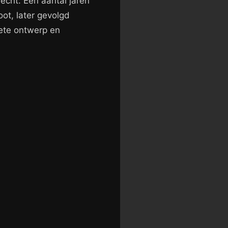
echt. Een aantal jaren
ot, later gevolgd
ete ontwerp en