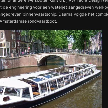
en of andere werkboten kunt u bij RW Yacht Design ter
t de engineering voor een waterjet aangedreven werkbo
aangedreven binnenvaartschip. Daarna volgde het compl
 Amsterdamse rondvaartboot.